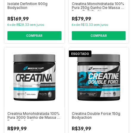
Isolate Definition 900g
Creatina Monohidratada 100%
Bodyaction
Pura 250g Ganho De Massa E
Força Refil Profit
R$169,99
R$79,99
6
x
de
R$28,33
sem juros
6
x
de
R$13,33
sem juros
COMPRAR
ESGOTADO
Creatina Monohidratada 100%
Creatina Double Force 150g
Pura 300G Ganho de Massa E
Bodyaction
Força Bodyaction
R$99,99
R$39,99