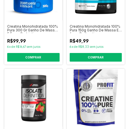
Creatina Monohidratada 100%
Creatina Monohidratada 100%
Pura 300 Gr Ganho De Massa
Pura 150g Ganho De Massa E
E Força Probiotica
força Bodyaction
R$99,99
R$49,99
6
x
de
R$16,67
sem juros
6
x
de
R$8,33
sem juros