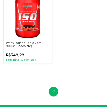
Whey Isolado Triple Zero
900Gr (Chocolate)
R$349,99
6
x
de
R$58,33
sem juros