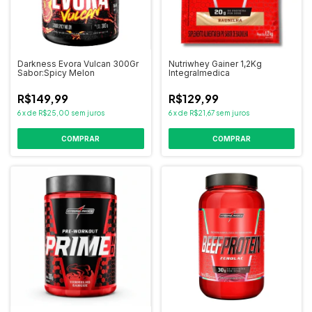
Darkness Evora Vulcan 300Gr
Nutriwhey Gainer 1,2Kg
Sabor:Spicy Melon
Integralmedica
R$149,99
R$129,99
6
x
de
R$25,00
sem juros
6
x
de
R$21,67
sem juros
COMPRAR