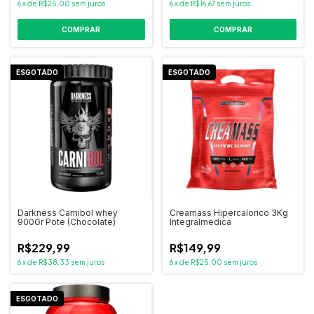
6
x
de
R$25,00
sem juros
6
x
de
R$16,67
sem juros
COMPRAR
ESGOTADO
ESGOTADO
Darkness Carnibol whey
Creamass Hipercalorico 3Kg
900Gr Pote (Chocolate)
Integralmedica
R$229,99
R$149,99
6
x
de
R$38,33
sem juros
6
x
de
R$25,00
sem juros
ESGOTADO