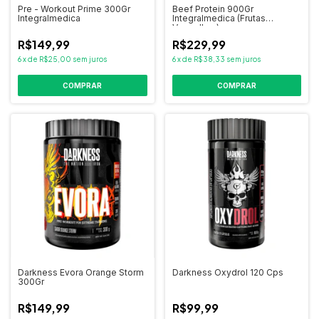
Pre - Workout Prime 300Gr
Beef Protein 900Gr
Integralmedica
Integralmedica (Frutas
Vermelhas)
R$149,99
R$229,99
6
x
de
R$25,00
sem juros
6
x
de
R$38,33
sem juros
Darkness Evora Orange Storm
Darkness Oxydrol 120 Cps
300Gr
R$149,99
R$99,99