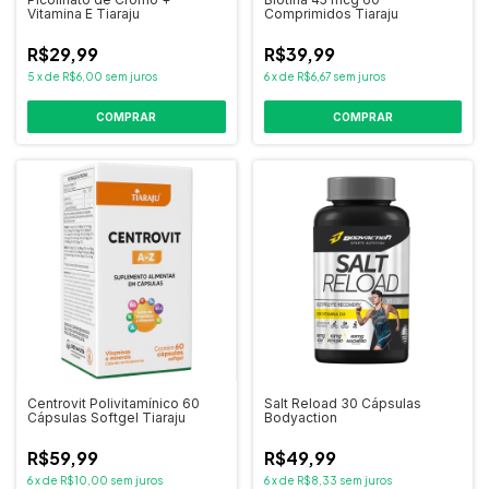
Vitamina E Tiaraju
Comprimidos Tiaraju
R$29,99
R$39,99
5
x
de
R$6,00
sem juros
6
x
de
R$6,67
sem juros
COMPRAR
Centrovit Polivitamínico 60
Salt Reload 30 Cápsulas
Cápsulas Softgel Tiaraju
Bodyaction
R$59,99
R$49,99
6
x
de
R$10,00
sem juros
6
x
de
R$8,33
sem juros