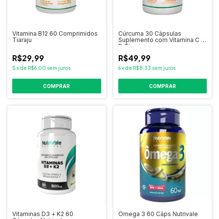
Vitamina B12 60 Comprimidos
Cúrcuma 30 Cápsulas
Tiaraju
Suplemento com Vitamina C e
D Tiaraju
R$29,99
R$49,99
5
x
de
R$6,00
sem juros
6
x
de
R$8,33
sem juros
COMPRAR
COMPRAR
Vitaminas D3 + K2 60
Ômega 3 60 Cáps Nutrivale