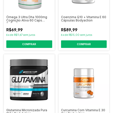
Ômega 3 Ultra Dha 1000mg
Coenzima Q10 + Vitamina E 60
Cognição Ativa 60 Caps
Cápsulas Bodyaction
Softgel
R$69,99
R$89,99
6
x
de
R$11,67
sem juros
6
x
de
R$15,00
sem juros
Glutamina Micronizada Pura
Curcumina Com Vitamina E 30