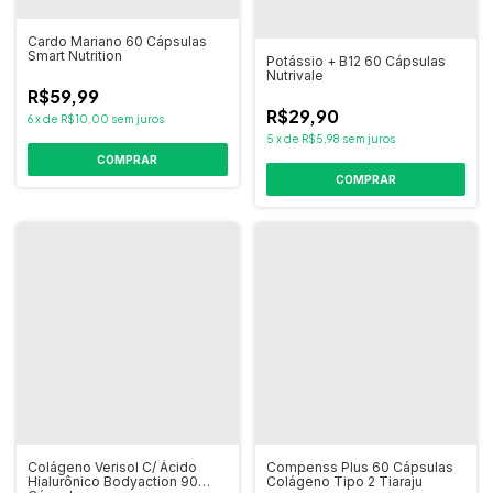
Cardo Mariano 60 Cápsulas
Smart Nutrition
Potássio + B12 60 Cápsulas
Nutrivale
R$59,99
R$29,90
6
x
de
R$10,00
sem juros
5
x
de
R$5,98
sem juros
COMPRAR
Colágeno Verisol C/ Ácido
Compenss Plus 60 Cápsulas
Hialurônico Bodyaction 90
Colágeno Tipo 2 Tiaraju