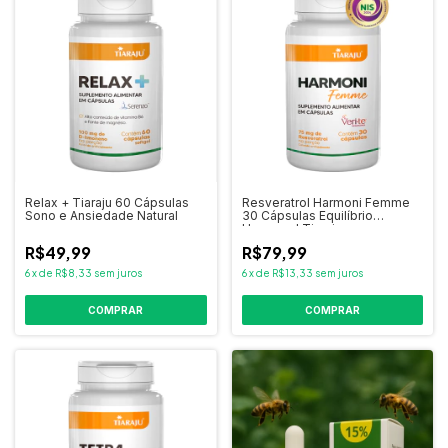
Relax + Tiaraju 60 Cápsulas
Resveratrol Harmoni Femme
Sono e Ansiedade Natural
30 Cápsulas Equilíbrio
Hormonal Tiaraju
R$49,99
R$79,99
6
x
de
R$8,33
sem juros
6
x
de
R$13,33
sem juros
COMPRAR
COMPRAR