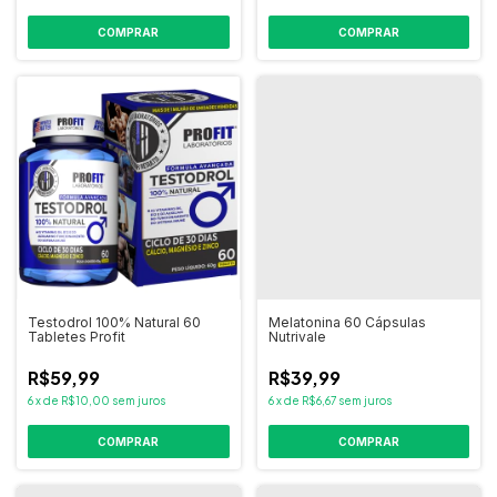
COMPRAR
COMPRAR
Testodrol 100% Natural 60
Melatonina 60 Cápsulas
Tabletes Profit
Nutrivale
R$59,99
R$39,99
6
x
de
R$10,00
sem juros
6
x
de
R$6,67
sem juros
COMPRAR
COMPRAR