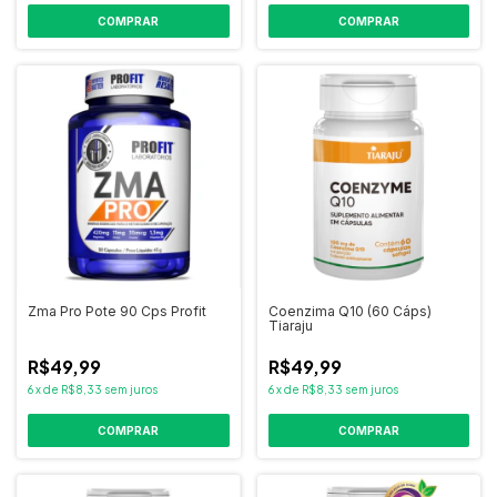
COMPRAR
Zma Pro Pote 90 Cps Profit
Coenzima Q10 (60 Cáps)
Tiaraju
R$49,99
R$49,99
6
x
de
R$8,33
sem juros
6
x
de
R$8,33
sem juros
COMPRAR