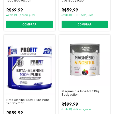
150g BodyAction
Cps Bodyaction
R$69,99
R$59,99
6
x
de
R$11,67
sem juros
6
x
de
R$10,00
sem juros
Magnésio e Inositol 210g
Bodyaction
Beta Alanina 100% Pure Pote
120Gr Profit
R$99,99
6
x
de
R$16,67
sem juros
R$59,99