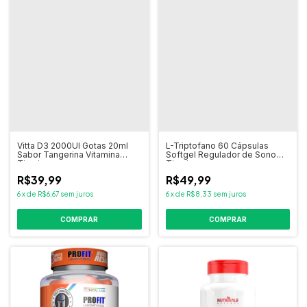
Vitta D3 2000UI Gotas 20ml
L-Triptofano 60 Cápsulas
Sabor Tangerina Vitamina
Softgel Regulador de Sono
Tiaraju
Tiaraju
R$39,99
R$49,99
6
x
de
R$6,67
sem juros
6
x
de
R$8,33
sem juros
COMPRAR
COMPRAR