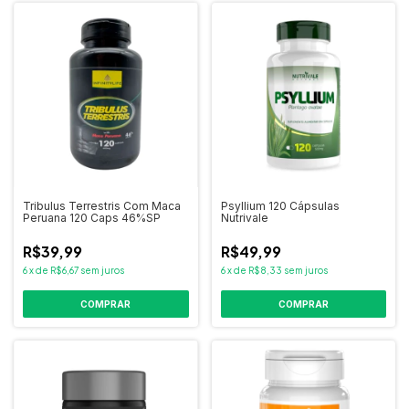
Tribulus Terrestris Com Maca
Psyllium 120 Cápsulas
Peruana 120 Caps 46%SP
Nutrivale
R$39,99
R$49,99
6
x
de
R$6,67
sem juros
6
x
de
R$8,33
sem juros
COMPRAR
COMPRAR