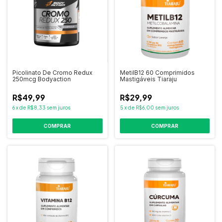
Picolinato De Cromo Redux
MetilB12 60 Comprimidos
250mcg Bodyaction
Mastigáveis Tiaraju
R$49,99
R$29,99
6
x
de
R$8,33
sem juros
5
x
de
R$6,00
sem juros