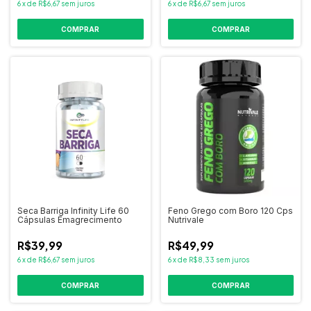
6
x
de
R$6,67
sem juros
6
x
de
R$6,67
sem juros
COMPRAR
Seca Barriga Infinity Life 60
Feno Grego com Boro 120 Cps
Cápsulas Emagrecimento
Nutrivale
R$39,99
R$49,99
6
x
de
R$6,67
sem juros
6
x
de
R$8,33
sem juros
COMPRAR