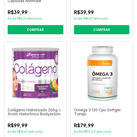
Cápsulas Nutrivale
R$39,99
R$39,99
6
x
de
R$6,67
sem juros
6
x
de
R$6,67
sem juros
COMPRAR
Colágeno Hidrolisado 200g +
Omega 3 120 Cps Softgel
Ácido Hialurônico Bodyaction
Tiaraju
R$99,99
R$79,99
6
x
de
R$16,67
sem juros
6
x
de
R$13,33
sem juros