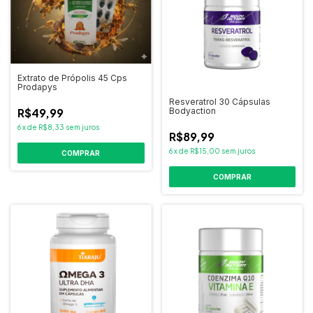
Extrato de Própolis 45 Cps
Prodapys
Resveratrol 30 Cápsulas
R$49,99
Bodyaction
6
x
de
R$8,33
sem juros
R$89,99
6
x
de
R$15,00
sem juros
COMPRAR
COMPRAR