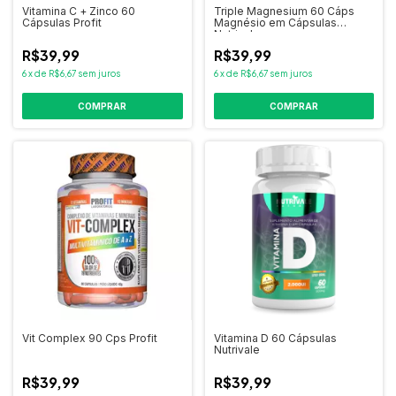
Vitamina C + Zinco 60
Triple Magnesium 60 Cáps
Cápsulas Profit
Magnésio em Cápsulas
Nutrivale
R$39,99
R$39,99
6
x
de
R$6,67
sem juros
6
x
de
R$6,67
sem juros
COMPRAR
Vit Complex 90 Cps Profit
Vitamina D 60 Cápsulas
Nutrivale
R$39,99
R$39,99