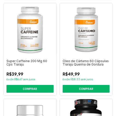
Super Caffeine 200 Mg 60
Óleo de Cártamo 60 Cápsulas
Cps Tiaraju
Tiaraju Queima de Gordura
R$39,99
R$49,99
6
x
de
R$6,67
sem juros
6
x
de
R$8,33
sem juros
COMPRAR
COMPRAR