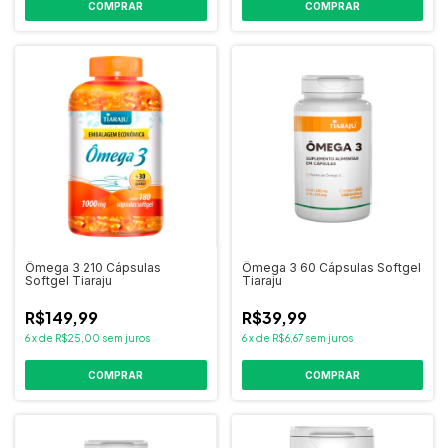
Ômega 3 210 Cápsulas
Ômega 3 60 Cápsulas Softgel
Softgel Tiaraju
Tiaraju
R$149,99
R$39,99
6
x
de
R$25,00
sem juros
6
x
de
R$6,67
sem juros