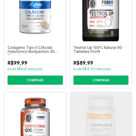
Colágeno Tipo II C/Acido
Testrol Up 100% Natural 90
Hialuronico Bodyaction 30
Tabletes Profit
Cápsulas
R$99,99
R$89,99
6
x
de
R$16,67
sem juros
6
x
de
R$15,00
sem juros
COMPRAR