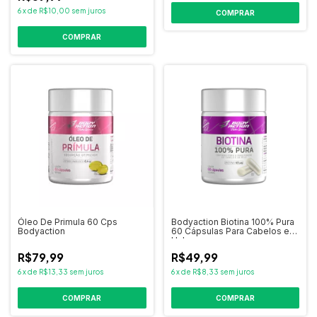
6
x
de
R$10,00
sem juros
COMPRAR
Óleo De Primula 60 Cps
Bodyaction Biotina 100% Pura
Bodyaction
60 Cápsulas Para Cabelos e
Unhas
R$79,99
R$49,99
6
x
de
R$13,33
sem juros
6
x
de
R$8,33
sem juros
COMPRAR