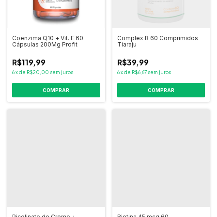
Coenzima Q10 + Vit. E 60
Complex B 60 Comprimidos
Cápsulas 200Mg Profit
Tiaraju
R$119,99
R$39,99
6
x
de
R$20,00
sem juros
6
x
de
R$6,67
sem juros
COMPRAR
Picolinato de Cromo +
Biotina 45 mcg 60