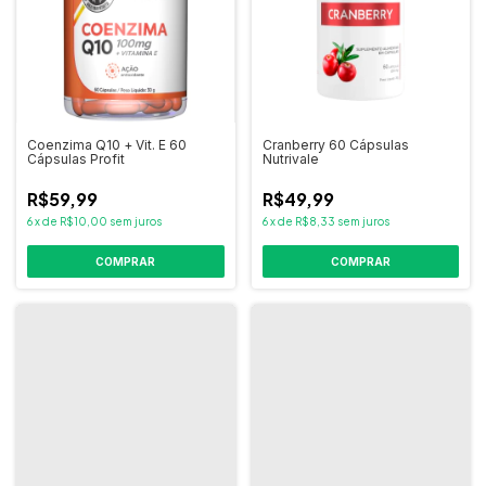
Coenzima Q10 + Vit. E 60
Cranberry 60 Cápsulas
Cápsulas Profit
Nutrivale
R$59,99
R$49,99
6
x
de
R$10,00
sem juros
6
x
de
R$8,33
sem juros
COMPRAR
COMPRAR