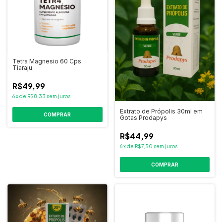
Tetra Magnesio 60 Cps
Tiaraju
R$49,99
6
x
de
R$8,33
sem juros
Extrato de Própolis 30ml em
COMPRAR
Gotas Prodapys
R$44,99
6
x
de
R$7,50
sem juros
COMPRAR