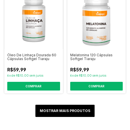
Óleo De Linhaça Dourada 60
Melatonina 120 Cápsulas
Cápsulas Softgel Tiaraju
Softgel Tiaraju
R$59,99
R$59,99
6
x
de
R$10,00
sem juros
6
x
de
R$10,00
sem juros
MOSTRAR MAIS PRODUTOS