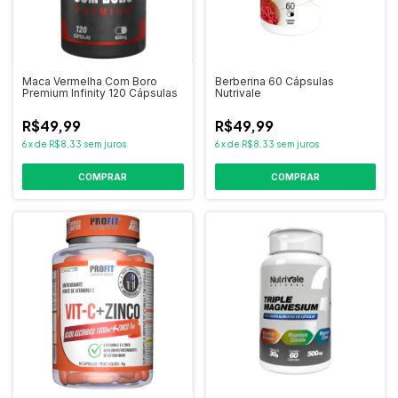
Maca Vermelha Com Boro
Berberina 60 Cápsulas
Premium Infinity 120 Cápsulas
Nutrivale
R$49,99
R$49,99
6
x
de
R$8,33
sem juros
6
x
de
R$8,33
sem juros
COMPRAR
COMPRAR