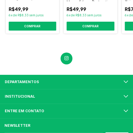
Massa E força Bodyaction
Tiar
R$49,99
R$49,99
R$7
6
x
de
R$8,33
sem juros
6
x
de
R$8,33
sem juros
6
x
d
DEPARTAMENTOS
INSTITUCIONAL
ENTRE EM CONTATO
NEWSLETTER