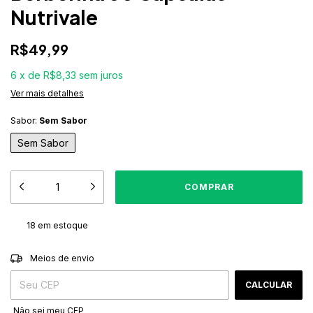
Nutrivale
R$49,99
6
x
de
R$8,33
sem juros
Ver mais detalhes
Sabor:
Sem Sabor
Sem Sabor
18
em estoque
ALTERAR CEP
Entregas para o CEP:
Meios de envio
CALCULAR
Não sei meu CEP