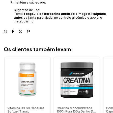
mantém a saciedade.
Sugestão de uso:
Tome
1 cápsula de berberina antes do almoço
e
1 cápsula
antes da janta
para ajudar no controle glicêmico e apoiar o
metabolismo.
Os clientes também levam:
Vitamina D3 60 Cápsulas
Creatina Monohidratada
Com
Softgel Tiaraju
100% Pura 150g Ganho De
Cáps