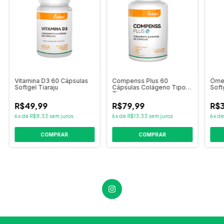
Vitamina D3 60 Cápsulas
Compenss Plus 60
Ômeg
Softgel Tiaraju
Cápsulas Colágeno Tipo 2
Soft
Tiaraju
R$49,99
R$79,99
R$3
6
x
de
R$8,33
sem juros
6
x
de
R$13,33
sem juros
6
x
d