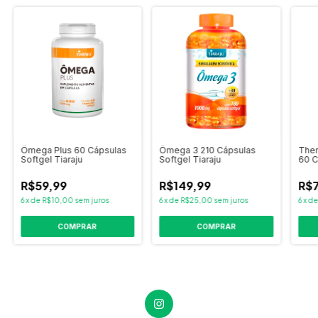
Ômega Plus 60 Cápsulas
Ômega 3 210 Cápsulas
The
Softgel Tiaraju
Softgel Tiaraju
60 C
R$59,99
R$149,99
R$7
6
x
de
R$10,00
sem juros
6
x
de
R$25,00
sem juros
6
x
d