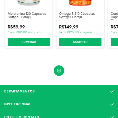
Melatonina 120 Cápsulas
Ômega 3 210 Cápsulas
Com
Softgel Tiaraju
Softgel Tiaraju
Cáps
Tiar
R$59,99
R$149,99
R$7
6
x
de
R$10,00
sem juros
6
x
de
R$25,00
sem juros
6
x
d
DEPARTAMENTOS
INSTITUCIONAL
ENTRE EM CONTATO