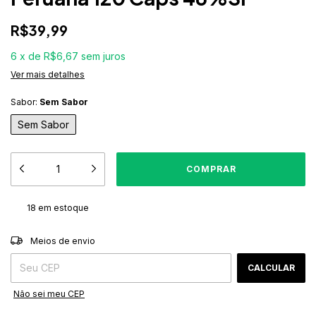
R$39,99
6
x
de
R$6,67
sem juros
Ver mais detalhes
Sabor:
Sem Sabor
Sem Sabor
18
em estoque
ALTERAR CEP
Entregas para o CEP:
Meios de envio
CALCULAR
Não sei meu CEP