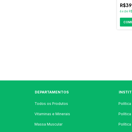
R$39
6
x
de
R$
DEPARTAMENTOS
INSTI
Todos os Produtos
Polític
Vitaminas e Minerais
Polític
Massa Muscular
Polític