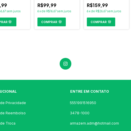
Bodyaction
,99
R$99,99
R$159,99
6,67
sem juros
6
x
de
R$16,67
sem juros
6
x
de
R$26,67
sem juros
COMPRAR
COMPRAR
TUCIONAL
ENTRE EM CONTATO
a de Privacidade
5551991516950
a de Reembolso
3478-1000
a de Troca
armazem.adm@hotmail.com