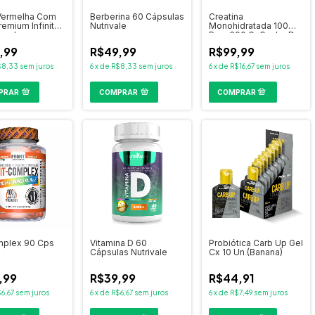
Vermelha Com
Berberina 60 Cápsulas
Creatina
remium Infinity
Nutrivale
Monohidratada 100%
psulas
Pura 300 Gr Ganho De
Massa E Força
,99
R$49,99
R$99,99
Probiotica
$8,33
sem juros
6
x
de
R$8,33
sem juros
6
x
de
R$16,67
sem juros
PRAR
COMPRAR
mplex 90 Cps
Vitamina D 60
Probiótica Carb Up Gel
Cápsulas Nutrivale
Cx 10 Un (Banana)
,99
R$39,99
R$44,91
6,67
sem juros
6
x
de
R$6,67
sem juros
6
x
de
R$7,49
sem juros