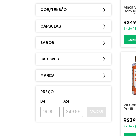
Maca 
COR/TENSÃO
Boro P
120 Cá
R$49
CÁPSULAS
6
x
de
R
COM
SABOR
SABORES
MARCA
PREÇO
De
Até
Vit Co
Profit
APLICAR
R$39
6
x
de
R$