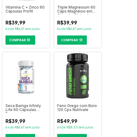
Vitamina C + Zinco 60
Triple Magnesium 60
Cápsulas Profit
Cáps Magnésio em
Cápsulas Nutrivale
R$39,99
R$39,99
6
x
de
R$6,67
sem juros
6
x
de
R$6,67
sem juros
COMPRAR
Seca Barriga Infinity
Feno Grego com Boro
Life 60 Cápsulas
120 Cps Nutrivale
Emagrecimento
R$39,99
R$49,99
6
x
de
R$6,67
sem juros
6
x
de
R$8,33
sem juros