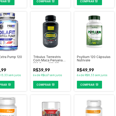
COMPRAR
 Extra Pump 120
Tribulus Terrestris
Psyllium 120 Cápsulas
Com Maca Peruana
Nutrivale
120 Caps 46%SP
,99
R$39,99
R$49,99
$13,33
sem juros
6
x
de
R$6,67
sem juros
6
x
de
R$8,33
sem juros
PRAR
COMPRAR
COMPRAR