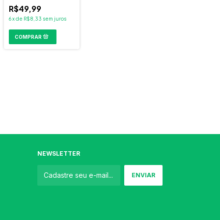
Massa E força
R$49,99
Bodyaction
6
x
de
R$8,33
sem juros
NEWSLETTER