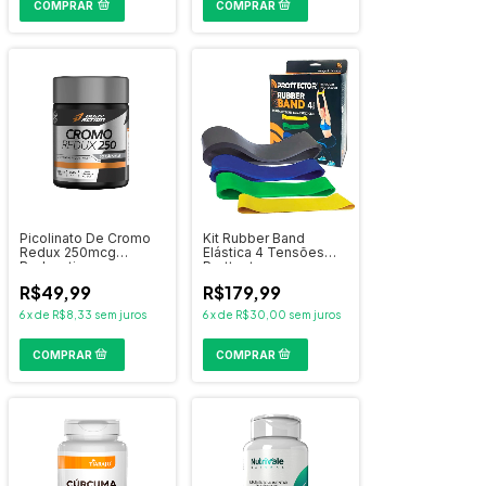
COMPRAR
Picolinato De Cromo
Kit Rubber Band
Redux 250mcg
Elástica 4 Tensões
Bodyaction
Prottector
R$49,99
R$179,99
6
x
de
R$8,33
sem juros
6
x
de
R$30,00
sem juros