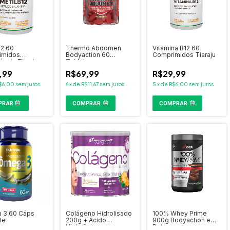
12 60
Thermo Abdomen
Vitamina B12 60
imidos
Bodyaction 60
Comprimidos Tiaraju
áveis Tiaraju
Tabletes
,99
R$69,99
R$29,99
$6,00
sem juros
6
x
de
R$11,67
sem juros
5
x
de
R$6,00
sem juros
COMPRAR
COMPRAR
 3 60 Cáps
Colágeno Hidrolisado
100% Whey Prime
le
200g + Ácido
900g Bodyaction em
Hialurônico
Pote