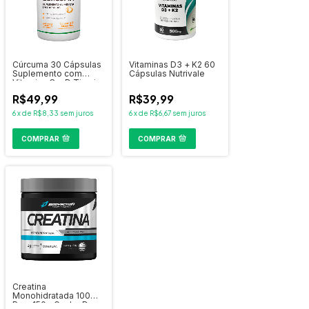
Cúrcuma 30 Cápsulas
Vitaminas D3 + K2 60
Suplemento com
Cápsulas Nutrivale
Vitamina C e D Tiaraju
R$49,99
R$39,99
6
x
de
R$8,33
sem juros
6
x
de
R$6,67
sem juros
COMPRAR
COMPRAR
Creatina
Monohidratada 100%
Pura 150g Ganho De