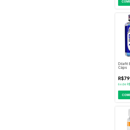
Dilafit
Cáps
R$79
6
x
de
R
COM