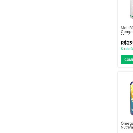
MetilB
Compr
Mastig
R$29
5
x
de
R
Ômega
Nutriva