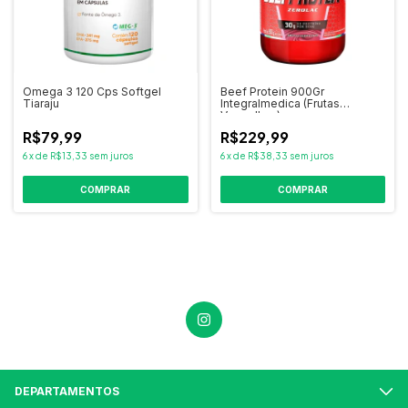
Omega 3 120 Cps Softgel
Beef Protein 900Gr
Tiaraju
Integralmedica (Frutas
Vermelhas)
R$79,99
R$229,99
6
x
de
R$13,33
sem juros
6
x
de
R$38,33
sem juros
DEPARTAMENTOS