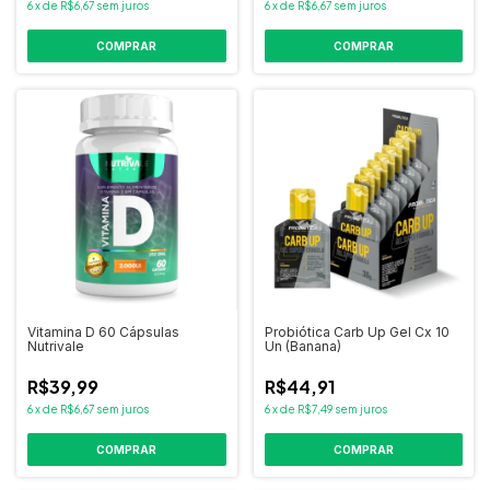
6
x
de
R$6,67
sem juros
6
x
de
R$6,67
sem juros
COMPRAR
Vitamina D 60 Cápsulas
Probiótica Carb Up Gel Cx 10
Nutrivale
Un (Banana)
R$39,99
R$44,91
6
x
de
R$6,67
sem juros
6
x
de
R$7,49
sem juros
COMPRAR