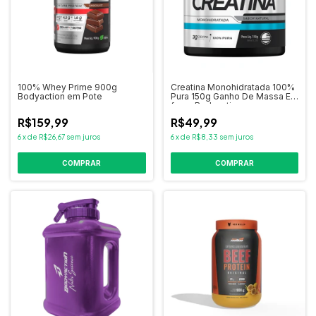
100% Whey Prime 900g
Creatina Monohidratada 100%
Bodyaction em Pote
Pura 150g Ganho De Massa E
força Bodyaction
R$159,99
R$49,99
6
x
de
R$26,67
sem juros
6
x
de
R$8,33
sem juros
COMPRAR