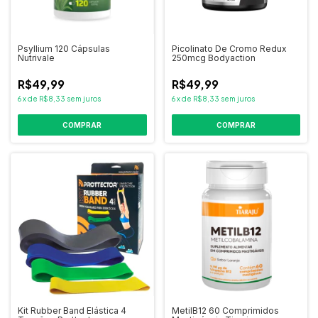
Psyllium 120 Cápsulas
Picolinato De Cromo Redux
Nutrivale
250mcg Bodyaction
R$49,99
R$49,99
6
x
de
R$8,33
sem juros
6
x
de
R$8,33
sem juros
COMPRAR
Kit Rubber Band Elástica 4
MetilB12 60 Comprimidos