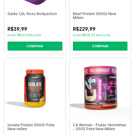
Galão 1,6L Roxo Bodyaction
Beef Protein 900Gr New
Millen
R$39,99
R$229,99
6
x
de
R$6,67
sem juros
6
x
de
R$38,33
sem juros
COMPRAR
Isolate Protein 900Gr Pote
C4 Woman - Frutas Vermelhas
New millen
- 200G Pote New Millen