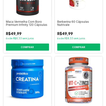
Maca Vermelha Com Boro
Berberina 60 Cápsulas
Premium Infinity 120 Cápsulas
Nutrivale
R$49,99
R$49,99
6
x
de
R$8,33
sem juros
6
x
de
R$8,33
sem juros
COMPRAR
COMPRAR