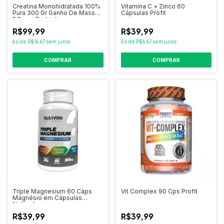
Creatina Monohidratada 100%
Vitamina C + Zinco 60
Pura 300 Gr Ganho De Massa
Cápsulas Profit
E Força Probiotica
R$99,99
R$39,99
6
x
de
R$16,67
sem juros
6
x
de
R$6,67
sem juros
Triple Magnesium 60 Cáps
Vit Complex 90 Cps Profit
Magnésio em Cápsulas
Nutrivale
R$39,99
R$39,99