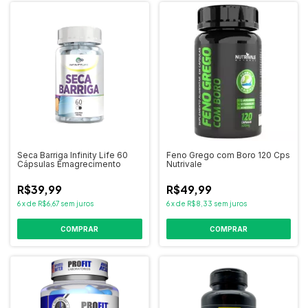
Seca Barriga Infinity Life 60
Feno Grego com Boro 120 Cps
Cápsulas Emagrecimento
Nutrivale
R$39,99
R$49,99
6
x
de
R$6,67
sem juros
6
x
de
R$8,33
sem juros
COMPRAR