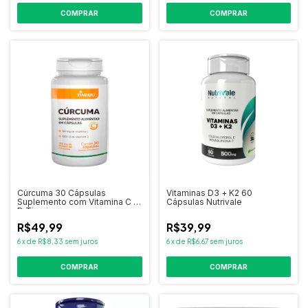
COMPRAR
COMPRAR
Cúrcuma 30 Cápsulas
Vitaminas D3 + K2 60
Suplemento com Vitamina C e
Cápsulas Nutrivale
D Tiaraju
R$49,99
R$39,99
6
x
de
R$8,33
sem juros
6
x
de
R$6,67
sem juros
COMPRAR
COMPRAR