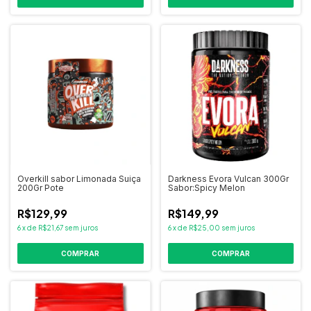
Overkill sabor Limonada Suiça
Darkness Evora Vulcan 300Gr
200Gr Pote
Sabor:Spicy Melon
R$129,99
R$149,99
6
x
de
R$21,67
sem juros
6
x
de
R$25,00
sem juros