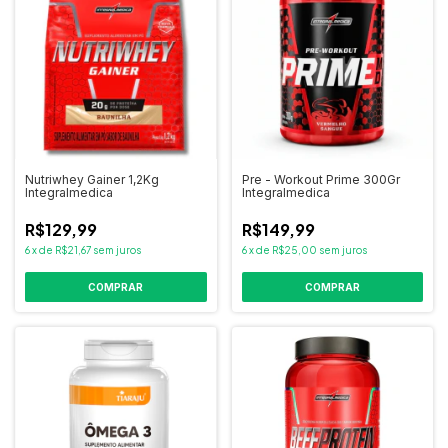
Nutriwhey Gainer 1,2Kg
Pre - Workout Prime 300Gr
Integralmedica
Integralmedica
R$129,99
R$149,99
6
x
de
R$21,67
sem juros
6
x
de
R$25,00
sem juros
COMPRAR