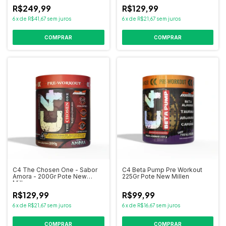
R$249,99
R$129,99
6
x
de
R$41,67
sem juros
6
x
de
R$21,67
sem juros
COMPRAR
C4 The Chosen One - Sabor
C4 Beta Pump Pre Workout
Amora - 200Gr Pote New
225Gr Pote New Millen
Millen
R$129,99
R$99,99
6
x
de
R$21,67
sem juros
6
x
de
R$16,67
sem juros
COMPRAR