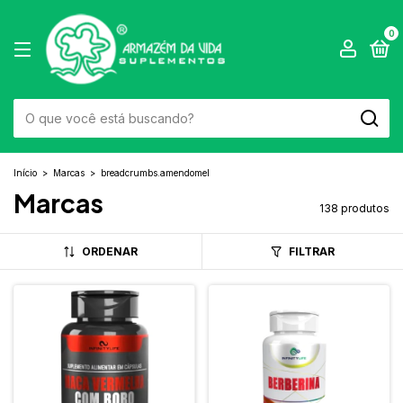
0
Início
>
Marcas
>
breadcrumbs.amendomel
Marcas
138 produtos
ORDENAR
FILTRAR