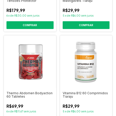
Tensões Prottector
Mastigáveis Tiaraju
R$179,99
R$29,99
6
x
de
R$30,00
sem juros
5
x
de
R$6,00
sem juros
Thermo Abdomen Bodyaction
Vitamina B12 60 Comprimidos
60 Tabletes
Tiaraju
R$69,99
R$29,99
6
x
de
R$11,67
sem juros
5
x
de
R$6,00
sem juros