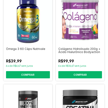
Ômega 3 60 Cáps Nutrivale
Colágeno Hidrolisado 200g +
Ácido Hialurônico Bodyaction
R$39,99
R$99,99
6
x
de
R$6,67
sem juros
6
x
de
R$16,67
sem juros
COMPRAR