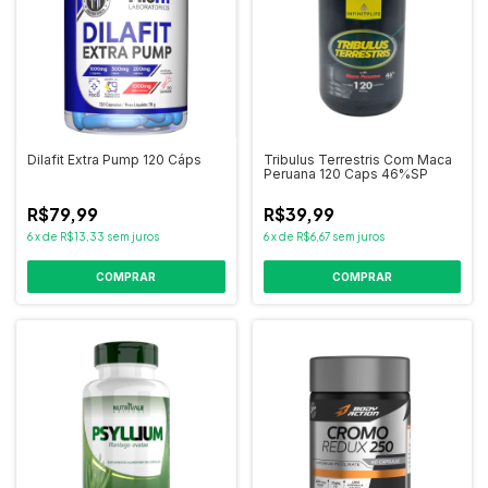
Dilafit Extra Pump 120 Cáps
Tribulus Terrestris Com Maca
Peruana 120 Caps 46%SP
R$79,99
R$39,99
6
x
de
R$13,33
sem juros
6
x
de
R$6,67
sem juros
COMPRAR
COMPRAR