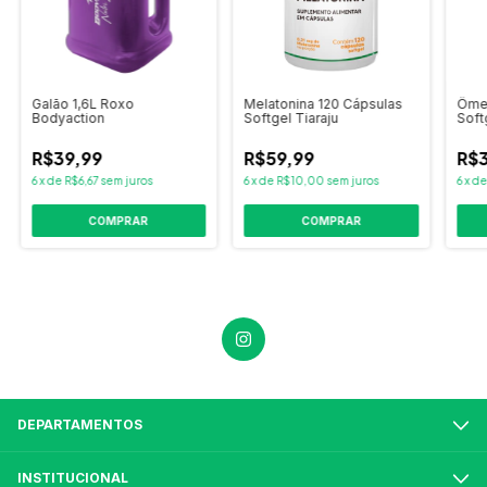
Galão 1,6L Roxo
Melatonina 120 Cápsulas
Ômeg
Bodyaction
Softgel Tiaraju
Soft
R$39,99
R$59,99
R$3
6
x
de
R$6,67
sem juros
6
x
de
R$10,00
sem juros
6
x
d
DEPARTAMENTOS
INSTITUCIONAL