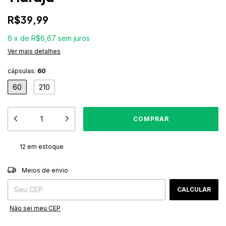
R$39,99
6
x
de
R$6,67
sem juros
Ver mais detalhes
cápsulas:
60
60
210
12
em estoque
ALTERAR CEP
Entregas para o CEP:
Meios de envio
CALCULAR
Não sei meu CEP